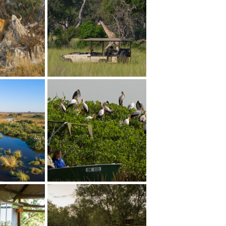
рке...
сафари в Парке...
Дельта
Окаанго Дельта