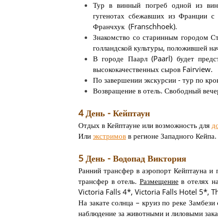
Тур в винный погреб одной из вин
гугенотах сбежавших из Франции с 
Франчхук (Franschhoek).
Знакомство со старинным городом Ст
голландской культуры, положившей на
В городе Паарл (Paarl) будет предс
высококачественных сыров Fairview.
По завершении экскурсии - тур по кро
Возвращение в отель. Свободный вече
4 День - Кейптаун
Отдых в Кейптауне или возможность для
д
Или
экстримов
в регионе Западного Кейпа.
5 День - Водопад Виктория
Ранний трансфер в аэропорт Кейптауна и 
трансфер в отель.
Размещение
в отелях на
Victoria Falls 4*, Victoria Falls Hotel 5*,
На закате солнца – круиз по реке Замбези
наблюдение за животными и лиловыми зака