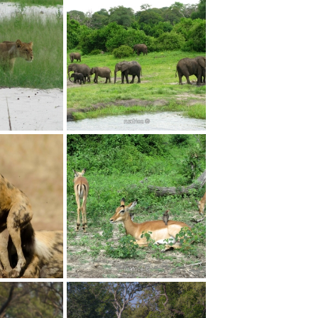
 джипах
Парк Чобе...
арке...
Слоны в Парке...