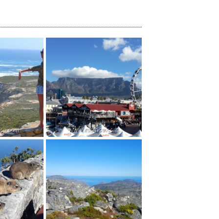
 Мыс...
Кейптаун, вид...