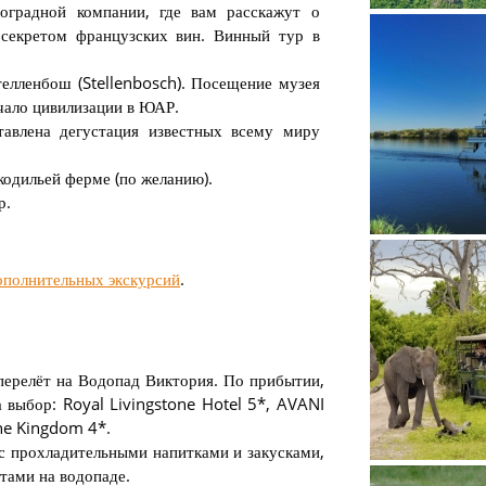
оградной компании, где вам расскажут о
секретом французских вин. Винный тур в
елленбош (Stellenbosch). Посещение музея
чало цивилизации в ЮАР.
тавлена дегустация известных всему миру
Водопад..
кодильей ферме (по желанию).
р.
ополнительных экскурсий
.
перелёт на Водопад Виктория. По прибытии,
Круиз по р
 выбор: Royal Livingstone Hotel 5*, AVANI
 The Kingdom 4*.
 с прохладительными напитками и закусками,
тами на водопаде.