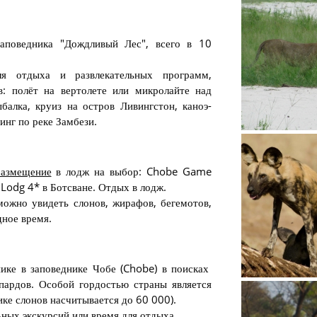
аповедника "Дождливый Лес", всего в 10
я отдыха и развлекательных программ,
в: полёт на вертолете или микролайте над
сафари на
балка, круиз на остров Ливингстон, каноэ-
инг по реке Замбези.
размещение
в лодж на выбор: Chobe Game
Lodg 4* в Ботсване. Отдых в лодж.
можно увидеть слонов, жирафов, бегемотов,
дное время.
сафари в П
ике в заповеднике Чобе (Chobe) в поисках
епардов. Особой гордостью страны является
ике слонов насчитывается до 60 000).
ных экскурсий или время для отдыха.