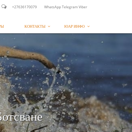

+27636170079
WhatsApp Telegram Viber
РЫ
КОНТАКТЫ
ЮАР ИНФО


Ботсване