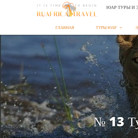
ЮАР ТУРЫ И 
ГЛАВНАЯ
ТУРЫ ЮАР
Э

№ 13 Ту