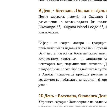
9 День - Ботсвана, Окаванго Дель
После завтрака, перелёт на Окаванго 
размещение в отелях-лоджах (на полн
Okavango 5*, Xugana Island Lodge 5*,
или похожее.
Сафари на лодке мокоро - традицио
применяющееся издавна жителями Ботсван
Эти места известны богатым животным
количеством животных и хищников (ль
некоторых вид эндемических антилоп. Д
плодородных болот, пропадающих в пустын
в Анголе, испаряется проходя речные 
возможность наблюдать за местной флор
ужин.
10 День - Ботсвана, Окаванго Дел
Утреннее сафари в Заповеднике на лодке м
Завтрак и обед. После, отдых в абсолютно