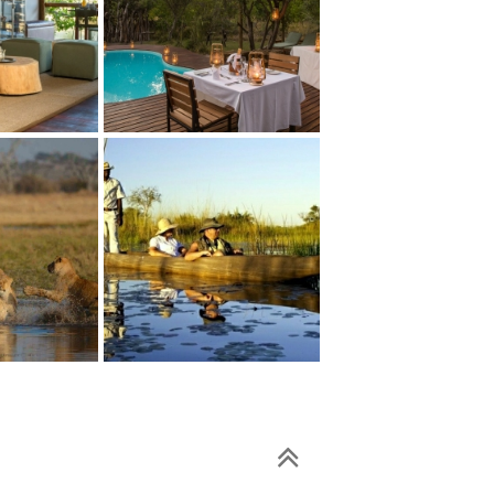
Дельта
Окаванго Дельта
одж
Канана лодж
