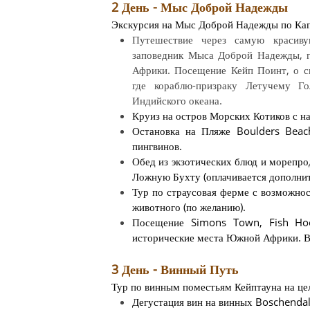
2 День - Мыс Доброй Надежды
Экскурсия на Мыс Доброй Надежды по Кап
Путешествие через самую красив
заповедник Мыса Доброй Надежды, г
Африки. Посещение Кейп Поинт, о ск
где кораблю-призраку Летучему Г
Индийского океана.
Круиз на остров Морских Котиков с н
Остановка на Пляже Boulders Beach
пингвинов.
Обед из экзотических блюд и морепро
Ложную Бухту (оплачивается дополнит
Тур по страусовая ферме с возможно
животного (по желанию).
Посещение Simons Town, Fish Ho
исторические места Южной Африки. В
3 День - Винный Путь
Тур по винным поместьям Кейптауна на це
Дегустация вин на винных Boschenda