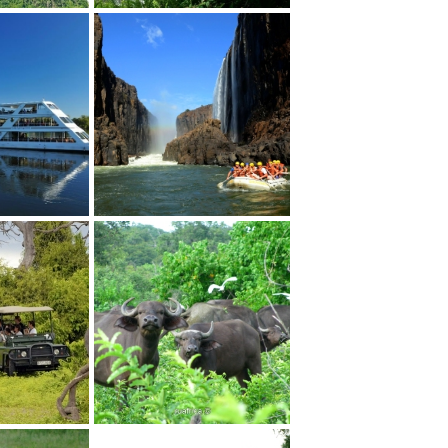
.
Водопад Виктория
еке...
экстримы на...