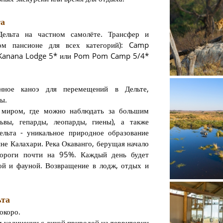
та
Дельта на частном самолёте. Трансфер и
ом пансионе для всех категорий): Camp
гиены в Па
 Kanana Lodge 5* или Pom Pom Camp 5/4*
нное каноэ для перемещений в Дельте,
ы.
 миром, где можно наблюдать за большим
вы, гепарды, леопарды, гиены), а также
ельта - уникальное природное образование
е Калахари. Река Окаванго, берущая начало
Окаванго 
пороги почти на 95%. Каждый день будет
ой и фауной. Возвращение в лодж, отдых и
ьта
окоро.
м уединении с дикой природой на территории