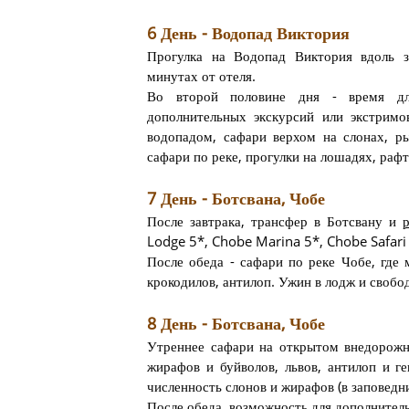
6 День - Водопад Виктория
Прогулка на Водопад Виктория вдоль з
минутах от отеля.
Во второй половине дня - время дл
дополнительных экскурсий или экстримо
водопадом, сафари верхом на слонах, ры
сафари по реке, прогулки на лошадях, рафт
7 День - Ботсвана, Чобе
После завтрака, трансфер в Ботсвану и
Lodge 5*, Chobe Marina 5*, Chobe Safari 
После обеда - сафари по реке Чобе, где 
крокодилов, антилоп. Ужин в лодж и свобо
8 День - Ботсвана, Чобе
Утреннее сафари на открытом внедорожн
жирафов и буйволов, львов, антилоп и г
численность слонов и жирафов (в заповедн
После обеда, возможность для дополнитель