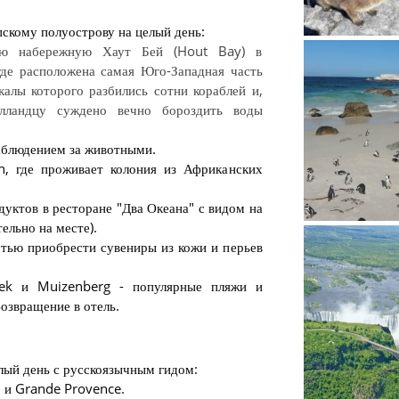
скому полуострову на целый день:
ую набережную Хаут Бей (Hout Bay) в
де расположена самая Юго-Западная часть
алы которого разбились сотни кораблей и,
олландцу суждено вечно бороздить воды
аблюдением за животными.
, где проживает колония из Африканских
Дасси -...
дуктов в ресторане "Два Океана" с видом на
ельно на месте).
стью приобрести сувениры из кожи и перьев
ek и Muizenberg - популярные пляжи и
озвращение в отель.
Пингвины 
лый день с русскоязычным гидом:
l и Grande Provence.