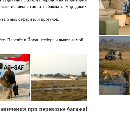
олько пением птиц и наблюдать мир диких
ительных сафари или прогулок.
Окаванго 
ёте. Перелёт в Йоханнесбург и вылет домой.
Канана л
раничения при перевозке багажа!