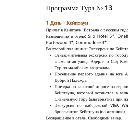
Программа Тура № 13
1 День - Кейптаун
Прилёт в Кейптаун. Встреча с русским гидо
Размещение
в отеле: Silo Hotel 5*, One
Portswood 4*, Commodore 4*.
Во второй пол-не дня: Экскурсия по Кейпт
Ознакомительная экскурсия по город
знаменитая улица Адерли и Сад Ком
Тур по малайским кварталам.
Посещение первого здания на юге А
Доброй Надежды.
Поездка по канатной дороге на верш
Кейптауна, который останется в ваш
Сигнальную Гору (альтернатива при пл
Экскурсия по набережной V&A Wat
бриллиантов Кейптауна (по желанию).
Возвращение в отель. Свободный вечер.