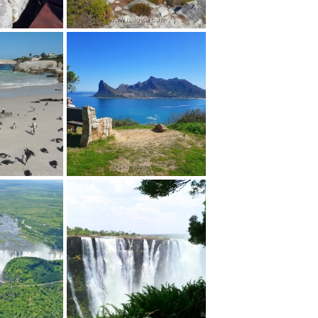
На Столовой Горе
в...
Панорамные...