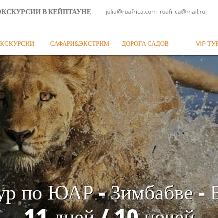
julia@ruafrica.com ruafrica@mail.ru
ЭКСКУРСИИ В КЕЙПТАУНЕ
КСКУРСИИ
САФАРИ&ЭКСТРИМ
ДОРОГА САДОВ
VIP ТУ
р по ЮАР - Зимбабве - 
11 дней / 10 ночей