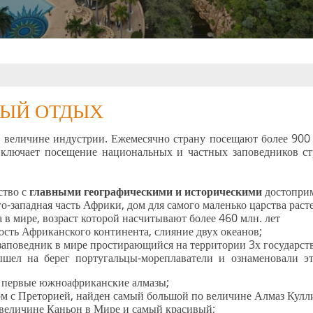
НЫЙ ОТДЫХ
по величине индустрии. Ежемесячно страну посещают более 90
включает посещение национальных и частных заповедников ст
ство с
главными географическими и историческими
достопри
-западная часть Африки, дом для самого маленько царства расте
ра в мире, возраст которой насчитывают более 460 млн. лет
сть Африканского континента, слияние двух океанов;
аповедник в мире простирающийся на территории 3х государств
ышел на берег португальцы-мореплаватели и ознаменовали 
ы первые южноафриканские алмазы;
м с Преторией, найден самый большой по величине Алмаз Кулли
 величине Каньон в Мире и самый красивый;