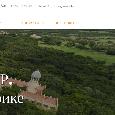

+27636170079
WhatsApp Telegram Viber
РЫ
КОНТАКТЫ
ЮАР ИНФО


Р.
ике