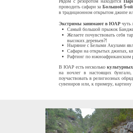
Рядом с резоротом находится
Пар
проводить сафари за
Большой 5-ой 
в традиционном открытом джипе ил
Экстримы занимают в ЮАР
чуть 
Самый большой прыжок Банджи с
Желаете почувствовать себя та
высоких деревьев?!
Ныряние с Белыми Акулами явля
Сафари на открытых джипах, к
Рафтинг по южноафриканским р
В ЮАР есть несколько
культурных
на ночлег в настоящих бунгало
поучаствовать в религиозных обря
сувениров или, к примеру, картину 