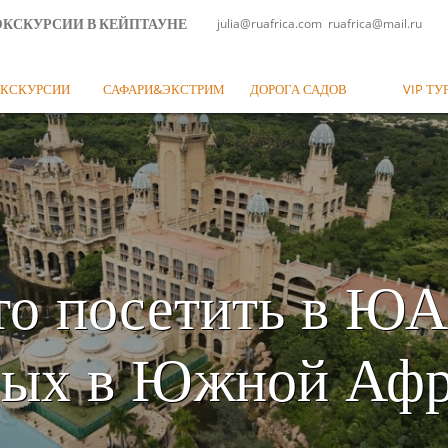
julia@ruafrica.com ruafrica@mail.ru
ЭКСКУРСИИ В КЕЙПТАУНЕ
КСКУРСИИ
САФАРИ&ЭКСТРИМ
ДОРОГА САДОВ
VIP ТУ
то посетить в ЮА
ых в Южной Афр