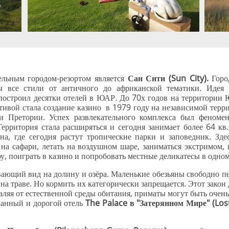
льным городом-резортом является
Сан Сити (Sun City).
Горо
ны все стили от античного до африканской тематики. Идея
построил десятки отелей в ЮАР. До 70х годов на территории 
тивой стала создание казино в 1979 году на независимой терри
и Претории. Успех развлекательного комплекса был феноме
 Территория стала расширяться и сегодня занимает более 64 кв
ана, где сегодня растут тропические парки и заповедник. Зд
ь на сафари, летать на воздушном шаре, заниматься экстримом,
у, поиграть в казино и попробовать местные деликатесы в одном
вающий вид на долину и озёра. Маленькие обезьяны свободно п
на траве. Но кормить их категорически запрещается. Этот закон
аляя от естественной среды обитания, приматы могут быть очен
канный и дорогой отель
The Palace в "Затерянном Мире" (Lost