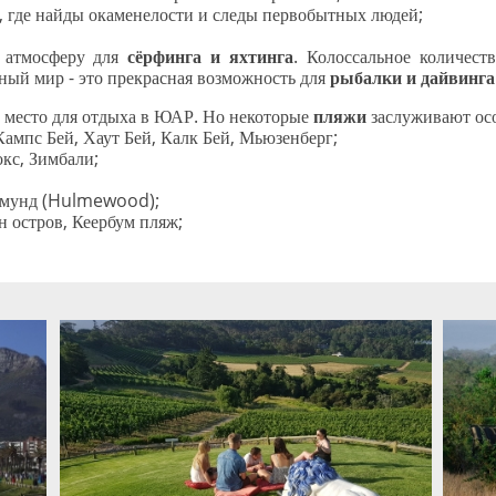
, где найды окаменелости и следы первобытных людей;
 атмосферу для
сёрфинга и яхтинга
. Колоссальное количес
ый мир - это прекрасная возможность для
рыбалки и дайвинга
 место для отдыха в ЮАР. Но некоторые
пляжи
заслуживают ос
Кампс Бей, Хаут Бей, Калк Бей, Мьюзенберг;
кс, Зимбали;
лмунд (Hulmewood);
н остров, Кеербум пляж;