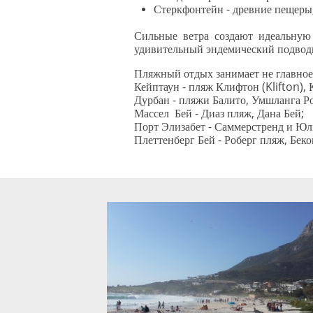
Стеркфонтейн - древние пещеры
Сильные ветра создают идеальную
удивительный эндемический подводн
Пляжный отдых занимает не главное
Кейптаун - пляж Клифтон (Klifton), 
Дурбан - пляжи Балито, Умшланга Ро
Массел Бей - Диаз пляж, Дана Бей;
Порт Элизабет - Саммерстренд и Ю
Плеттенберг Бей - Роберг пляж, Беко