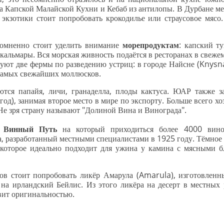
да Капской Малайской Кухни и Кебаб из антилопы. В Дурбане м
 экзотики стоит попробовать крокодилье или страусовое мясо
сомненно стоит уделить внимание
морепродуктам
: капский т
 кальмары. Вся морская живность подаётся в ресторанах в свеже
уют две фермы по разведению устриц: в городе Найсне (Knysna)
 самых свежайших моллюсков.
ются папайя, личи, гранаделла, плоды кактуса. ЮАР также 
ягод), занимая второе место в мире по экспорту. Больше всего х
Не зря страну называют "Долиной Вина и Винограда".
е
Винный Путь
на который приходиться более 4000 виног
 разработанный местными специалистами в 1925 году. Тёмное 
которое идеально подходит для ужина у камина с мясными бл
ов стоит попробовать ликёр Амарула (Amarula), изготовленн
на ирландский Бейлис. Из этого ликёра на десерт в местных 
вит оригинальностью.