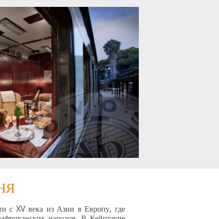
НЯ
ти с XV века из Азии в Европу, где
африканских народов. В Кейптауне