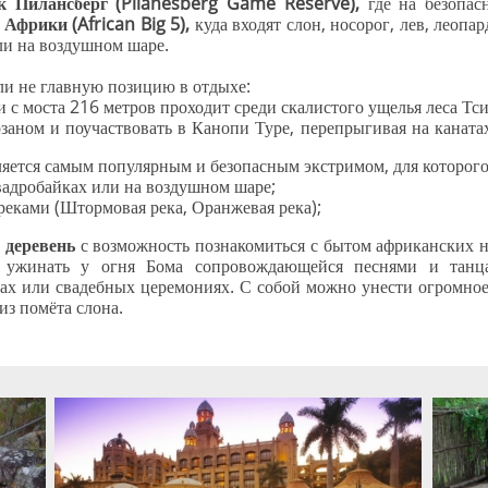
к Пилансберг (Pilanesberg Game Reserve),
где на безопа
Африки (African Big 5),
куда входят слон, носорог, лев, леоп
и на воздушном шаре.
ли не главную позицию в отдыхе:
 моста 216 метров проходит среди скалистого ущелья леса Тс
рзаном и поучаствовать в Канопи Туре, перепрыгивая на канат
ется самым популярным и безопасным экстримом, для которого 
вадробайках или на воздушном шаре;
еками (Штормовая река, Оранжевая река);
 деревень
с возможность познакомиться с бытом африканских н
, ужинать у огня Бома сопровождающейся песнями и танц
дах или свадебных церемониях. С собой можно унести огромно
из помёта слона.