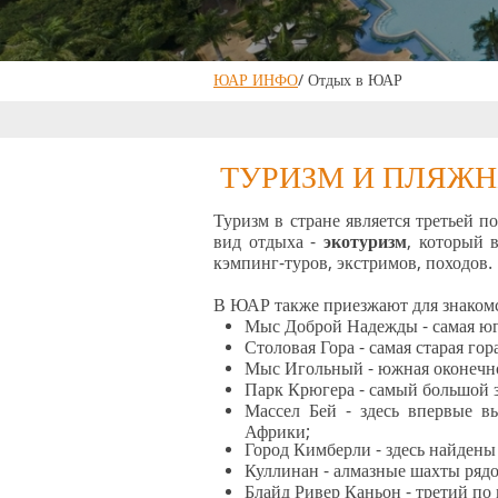
ЮАР ИНФО
/ Отдых в ЮАР
ТУРИЗМ И ПЛЯЖ
Туризм в стране является третьей 
вид отдыха -
экотуризм
, который 
кэмпинг-туров, экстримов, походов.
В ЮАР также приезжают для знаком
Мыс Доброй Надежды - самая юго
Столовая Гора - самая старая го
Мыс Игольный - южная оконечно
Парк Крюгера - самый большой з
Массел Бей - здесь впервые в
Африки;
Город Кимберли - здесь найден
Куллинан - алмазные шахты рядо
Блайд Ривер Каньон - третий по