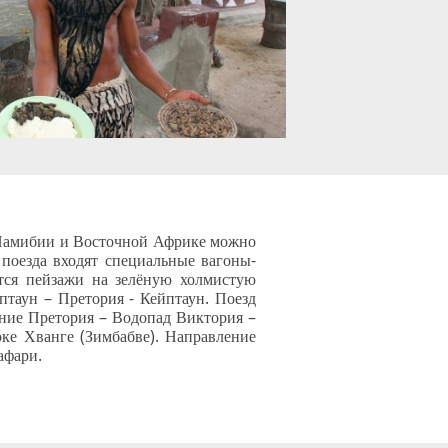
 Намибии и Восточной Африке можно
 поезда входят специальные вагоны-
тся пейзажи на зелёную холмистую
птаун – Претория - Кейптаун. Поезд
ение Претория – Водопад Виктория –
ке Хванге (Зимбабве). Направление
афари.