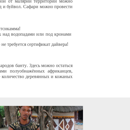
сной от малярии территории можно
ард и буйвол. Сафари можно провести
итсикамма!
ах над водопадами или под кронами
не требуется сертификат дайвера!
ародов банту. Здесь можно остаться
ами полуобнажённых африканцев,
е количество деревянных и кожаных