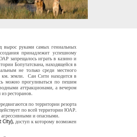
д вырос руками самых гениальных
 создания принадлежит успешному
ЮАР запрещалось играть в казино и
тории Бопутатсвана, находящейся в
нальным не только среди местного
. км. земли. Сан Сити находится в
есь можно прогуливаться по пешим
 водными аттракционами, а вечером
 из ресторанов.
ередвигаются по территории резорта
 действует по всей территории ЮАР.
ь агрессивными и опасными.
 City),
доступ к которому возможен