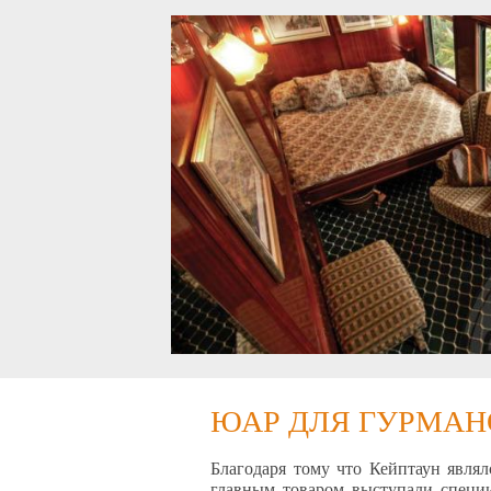
ЮАР ДЛЯ ГУРМАН
Благодаря тому что Кейптаун являл
главным товаром выступали специи