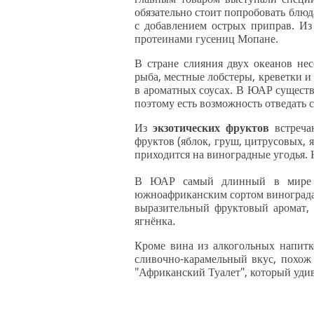
обязательно стоит попробовать блю
с добавлением острых приправ. Из
протеинами гусениц Мопане.
В стране слияния двух океанов не
рыба, местные лобстеры, креветки и
в ароматных соусах. В ЮАР существ
поэтому есть возможность отведать
Из
экзотических фруктов
встреча
фруктов (яблок, груш, цитрусовых, 
приходится на виноградные угодья. 
В ЮАР самый длинный в мир
южноафриканским сортом винограда,
выразительный фруктовый аромат, 
ягнёнка.
Кроме вина из алкогольных напитк
сливочно-карамельный вкус, похож 
"Африканский Туалет", который уди