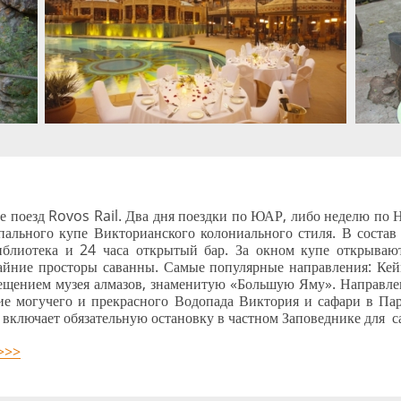
 поезд Rovos Rail. Два дня поездки по ЮАР, либо неделю по
ального купе Викторианского колониального стиля. В состав
иблиотека и 24 часа открытый бар. За окном купе открываю
айние просторы саванны. Самые популярные направления: Кей
сещением музея алмазов, знаменитую «Большую Яму». Направл
е могучего и прекрасного Водопада Виктория и сафари в Пар
 включает обязательную остановку в частном Заповеднике для с
 >>>