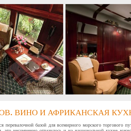
ОВ. ВИНО И АФРИКАНСКАЯ КУХ
ся перевалочной базой для всемирного морского торгового пу
, это несомненно отразилось и на национальной кухне южно