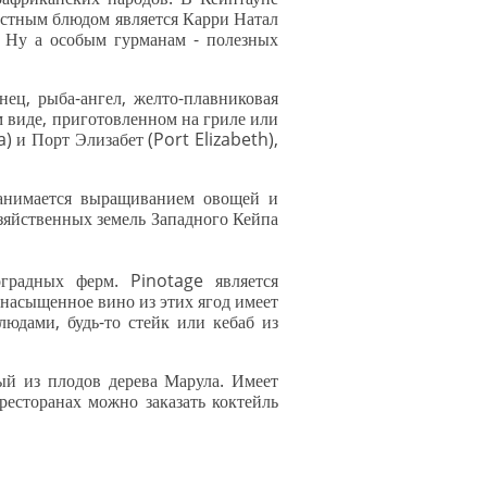
естным блюдом является Карри Натал
. Ну а особым гурманам - полезных
унец, рыба-ангел, желто-плавниковая
м виде, приготовленном на гриле или
 и Порт Элизабет (Port Elizabeth),
занимается выращиванием овощей и
озяйственных земель Западного Кейпа
радных ферм. Pinotage является
насыщенное вино из этих ягод имеет
юдами, будь-то стейк или кебаб из
ый из плодов дерева Марула. Имеет
ресторанах можно заказать коктейль