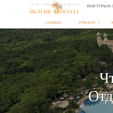
ЮАР ТУРЫ И 
ГЛАВНАЯ
ТУРЫ ЮАР
Э

Ч
Отд