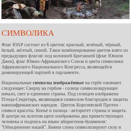
СИМВОЛИКА
Флаг ЮАР состоит из 6 цветов: красный, зелёный, чёрный,
белый, жёлтый, синий. Такое комбинирование цветов взято из
предыдущих флагов: под колонией Британией (флаг Юнион
Джек), флаг Южно-Африканского Союза и цвета символики
Африканского Национального Конгресса, являющейся
доминирующей партией в парламенте.
Национальные
символы изображённые
на гербе означают
следующее: Сверху на гербом - солнце символизирующее
начало, свет и единение страны. Под солнцем изображена
Птица-Секретарь, являющаяся символом благородия и защиты
южноафриканских народов. Цветок Королевской Протеи -
символ красоты. Копьё и палица - авторитет страны и защита.
В центре на золотом щите изображены два приветствующих
человека и подпись на языке аборигенов-бушменов:
"Объединение наций". Бивни слона символизируют силу и