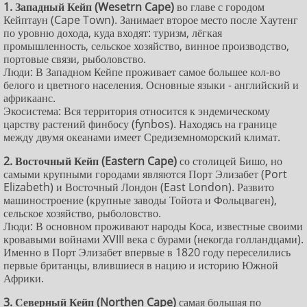
1. Западный Кейп (Wesetrn Cape)
во главе с городом
Кейптаун (Cape Town). Занимает второе место после Хаутенг
по уровню дохода, куда входят: туризм, лёгкая
промышленность, сельское хозяйство, винное производство,
портовые связи, рыболовство.
Люди: В Западном Кейпе проживает самое большее кол-во
белого и цветного населения. Основные языки - английский и
африкаанс.
Экосистема: Вся территория относится к эндемическому
царству растений финбосу (fynbos). Находясь на границе
между двумя океанами имеет Средиземноморский климат.
2. Восточный Кейп (Eastern Cape)
со столицей Бишо, но
самыми крупными городами являются Порт Элизабет (Port
Elizabeth) и Восточный Лондон (East London). Развито
машиностроение (крупные заводы Тойота и Фольцваген),
сельское хозяйство, рыболовство.
Люди: В основном проживают народы Коса, известные своими
кровавыми войнами XVIII века с бурами (некогда голландцами).
Именно в Порт Элизабет впервые в 1820 году переселились
первые британцы, влившиеся в нацию и историю Южной
Африки.
3. Северный Кейп (Northen Cape)
самая большая по