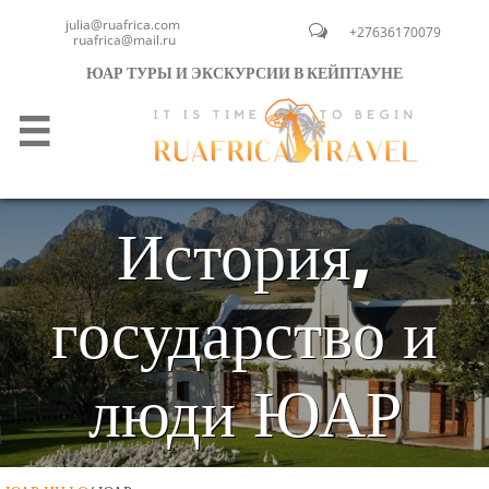
julia@ruafrica.com

+27636170079
ruafrica@mail.ru
ЮАР ТУРЫ И ЭКСКУРСИИ В КЕЙПТАУНЕ

История,
государство и
люди ЮАР