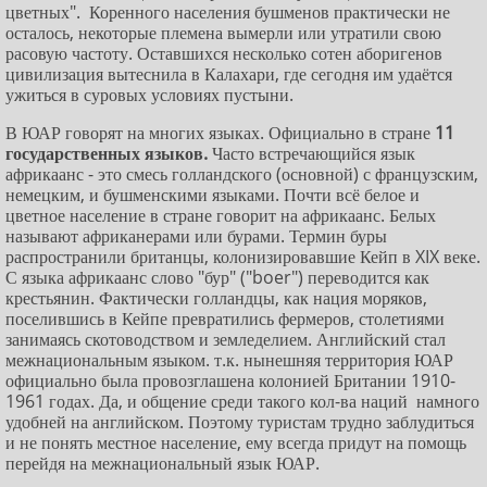
цветных". Коренного населения бушменов практически не
осталось, некоторые племена вымерли или утратили свою
расовую частоту. Оставшихся несколько сотен аборигенов
цивилизация вытеснила в Калахари, где сегодня им удаётся
ужиться в суровых условиях пустыни.
В ЮАР говорят на многих языках. Официально в стране
11
государственных языков.
Часто встречающийся язык
африкаанс - это смесь голландского (основной) с французским,
немецким, и бушменскими языками. Почти всё белое и
цветное население в стране говорит на африкаанс. Белых
называют африканерами или бурами. Термин буры
распространили британцы, колонизировавшие Кейп в XIX веке.
С языка африкаанс слово "бур" ("boer") переводится как
крестьянин. Фактически голландцы, как нация моряков,
поселившись в Кейпе превратились фермеров, столетиями
занимаясь скотоводством и земледелием. Английский стал
межнациональным языком. т.к. нынешняя территория ЮАР
официально была провозглашена колонией Британии 1910-
1961 годах. Да, и общение среди такого кол-ва наций намного
удобней на английском. Поэтому туристам трудно заблудиться
и не понять местное население, ему всегда придут на помощь
перейдя на межнациональный язык ЮАР.