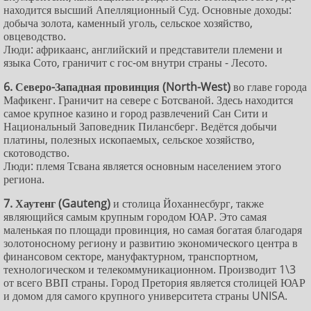
находится высший Апелляционный Суд. Основные доходы:
добыча золота, каменный уголь, сельское хозяйство,
овцеводство.
Люди: африкаанс, английский и представители племени и
языка Сото, граничит с гос-ом внутри страны - Лесото.
6. Северо-Западная провинция (North-West)
во главе города
Мафикенг. Граничит на севере с Ботсваной. Здесь находится
самое крупное казино и город развлечений Сан Сити и
Национальный Заповедник Пилансберг. Ведётся добычи
платины, полезных ископаемых, сельское хозяйство,
скотоводство.
Люди: племя Тсвана является основным населением этого
региона.
7. Хаутенг (Gauteng)
и столица Йоханнесбург, также
являющийся самым крупным городом ЮАР. Это самая
маленькая по площади провинция, но самая богатая благодаря
золотоносному региону и развитию экономического центра в
финансовом секторе, мануфактурном, транспортном,
технологическом и телекоммуникационном. Производит 1\3
от всего ВВП страны. Город Претория является столицей ЮАР
и домом для самого крупного университета страны UNISA.