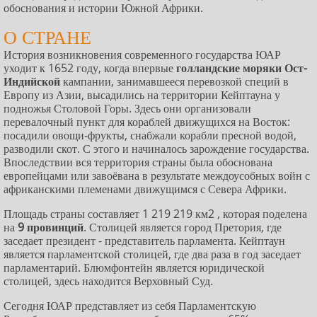
обоснования и истории Южной Африки.
О СТРАНЕ
История возникновения современного государства ЮАР
уходит к 1652 году, когда впервые
голландские моряки Ост-
Индийской
кампании, занимавшееся перевозкой специй в
Европу из Азии, высадились на территории Кейптауна у
подножья Столовой Горы. Здесь они организовали
перевалочный пункт для кораблей движущихся на Восток:
посадили овощи-фрукты, снабжали корабли пресной водой,
разводили скот. С этого и начиналось зарождение государства.
Впоследствии вся территория страны была обоснована
европейцами или завоёвана в результате междоусобных войн с
африканскими племенами движущимся с Севера Африки.
Площадь страны составляет 1 219 219 км2 , которая поделена
на
9 провинций
. Столицей является город Претория, где
заседает президент - представитель парламента. Кейптаун
является парламентской столицей, где два раза в год заседает
парламентарий. Блюмфонтейн является юридической
столицей, здесь находится Верховный Суд.
Сегодня ЮАР представляет из себя Парламентскую