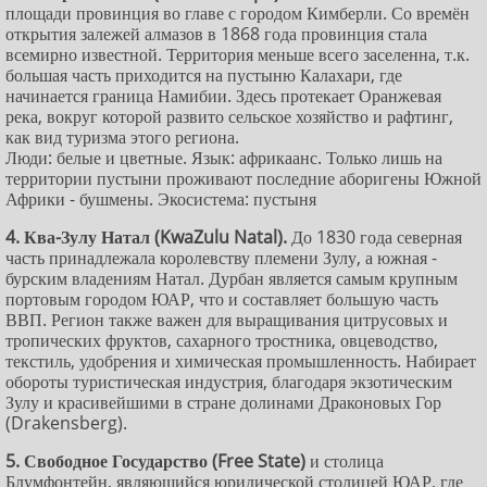
площади провинция во главе с городом Кимберли. Со времён
открытия залежей алмазов в 1868 года провинция стала
всемирно известной. Территория меньше всего заселенна, т.к.
большая часть приходится на пустыню Калахари, где
начинается граница Намибии. Здесь протекает Оранжевая
река, вокруг которой развито сельское хозяйство и рафтинг,
как вид туризма этого региона.
Люди: белые и цветные. Язык: африкаанс. Только лишь на
территории пустыни проживают последние аборигены Южной
Африки - бушмены. Экосистема: пустыня
4. Ква-Зулу Натал (KwaZulu Natal).
До 1830 года северная
часть принадлежала королевству племени Зулу, а южная -
бурским владениям Натал. Дурбан является самым крупным
портовым городом ЮАР, что и составляет большую часть
ВВП. Регион также важен для выращивания цитрусовых и
тропических фруктов, сахарного тростника, овцеводство,
текстиль, удобрения и химическая промышленность. Набирает
обороты туристическая индустрия, благодаря экзотическим
Зулу и красивейшими в стране долинами Драконовых Гор
(Drakensberg).
5. Свободное Государство (Free State)
и столица
Блумфонтейн, являющийся юридической столицей ЮАР, где