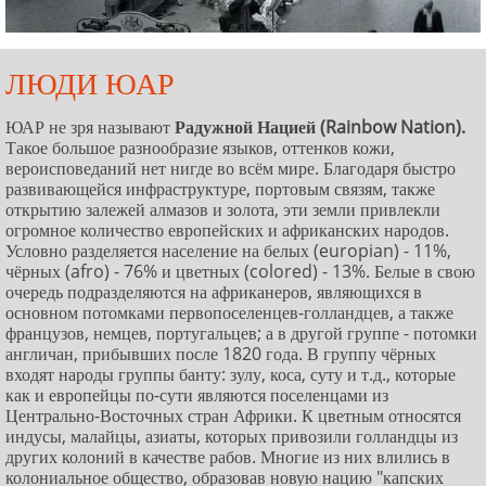
ЛЮДИ ЮАР
ЮАР не зря называют
Радужной Нацией (Rainbow Nation).
Такое большое разнообразие языков, оттенков кожи,
вероисповеданий нет нигде во всём мире. Благодаря быстро
развивающейся инфраструктуре, портовым связям, также
открытию залежей алмазов и золота, эти земли привлекли
огромное количество европейских и африканских народов.
Условно разделяется население на белых (europian) - 11%,
чёрных (afro) - 76% и цветных (colored) - 13%. Белые в свою
очередь подразделяются на африканеров, являющихся в
основном потомками первопоселенцев-голландцев, а также
французов, немцев, португальцев; а в другой группе - потомки
англичан, прибывших после 1820 года. В группу чёрных
входят народы группы банту: зулу, коса, суту и т.д., которые
как и европейцы по-сути являются поселенцами из
Центрально-Восточных стран Африки. К цветным относятся
индусы, малайцы, азиаты, которых привозили голландцы из
других колоний в качестве рабов. Многие из них влились в
колониальное общество, образовав новую нацию "капских