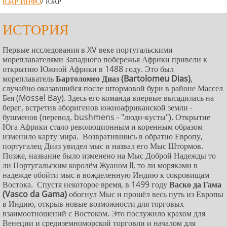
ЮАР ИНФО
/ ЮАР
ИСТОРИЯ
Первые исследования в XV веке португальскими
мореплавателями Западного побережья Африки привели к
открытию Южной Африки в 1488 году. Это был
мореплаватель
Бартоломео Диаз (Bartolomeu Dias)
,
случайно оказавшийся после штормовой бури в районе Массел
Бея (Mossel Bay). Здесь его команда впервые высадилась на
берег, встретив аборигенов южноафриканской земли -
бушменов (перевод. bushmens - "люди-кусты"). Открытие
Юга Африки стало революционным и коренным образом
изменило карту мира. Возвратившись в обратно Европу,
португалец Диаз увидел мыс и назвал его Мыс Штормов.
Позже, название было изменено на Мыс Доброй Надежды то
ли Португальским королём Жуаном II, то ли моряками в
надежде обойти мыс в вожделенную Индию к сокровищам
Востока. Спустя некоторое время, в 1499 году
Васко да Гама
(Vasco da Gama)
обогнул Мыс и прошёл весь путь из Европы
в Индию, открыв новые возможности для торговых
взаимоотношений с Востоком. Это послужило крахом для
Венеции и средиземноморской торговли и началом для